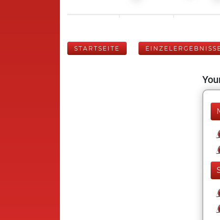
STARTSEITE
EINZELERGEBNISS
Your