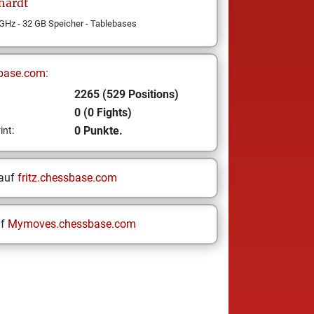
hardt
GHz - 32 GB Speicher - Tablebases
base.com:
2265 (529 Positions)
0 (0 Fights)
0 Punkte.
int:
 auf
fritz.chessbase.com
uf
Mymoves.chessbase.com