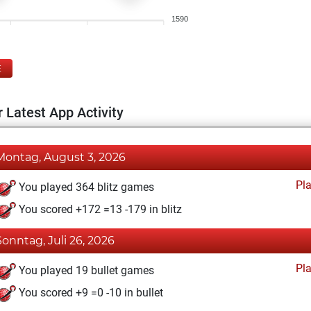
1590
E
 Latest App Activity
Montag, August 3, 2026
Pl
You played 364 blitz games
You scored +172 =13 -179 in blitz
Sonntag, Juli 26, 2026
Pl
You played 19 bullet games
You scored +9 =0 -10 in bullet