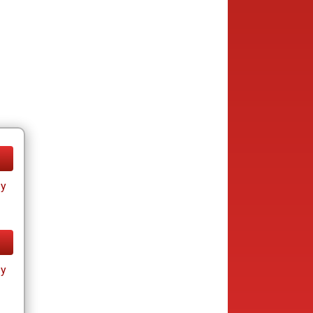
ay
ay