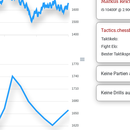
Markus
Reic
i5-10400F @ 2.90
1600
1500
Tactics.chess
1400
Taktikelo:
Fight Elo:
Bester Taktikspr
1770
Keine Partien
1740
1710
Keine Drills a
1680
1650
1620