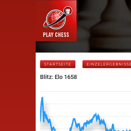
STARTSEITE
EINZELERGEBNISS
Blitz: Elo 1658