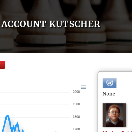
ACCOUNT KUTSCHER
E
2000
None
1900
1800
1700