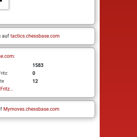
g auf
tactics.chessbase.com
se.com:
1583
0
ritz:
12
te
ritz...
uf
Mymoves.chessbase.com