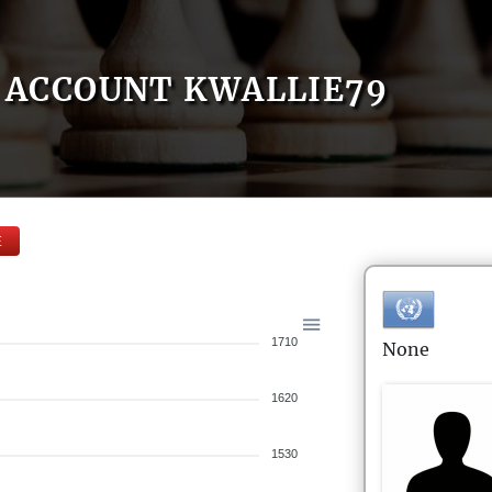
ACCOUNT KWALLIE79
E
1710
None
1620
1530