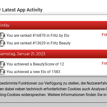
 Latest App Activity
Today
Fri
You are ranked #16870 in Fritz by Elo
You are ranked #13629 in Fritz Beauty
Samstag, Januar 21, 2023
Fri
You achieved a BeautyScore of 12
You achieved a new Elo of 1583
You created your Fritz account
estimmte Funktionen zur Verfügung zu stellen, die Nutzererfah
Pl
You played 4 blitz games
 dabei neben technisch erforderlichen Cookies auch Analyse-C
ng-Cookies widersprechen. Weitere Informationen finden Sie in
You scored +0 =0 -4 in blitz