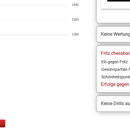
1440
1350
Keine Wertun
1260
Fritz.chessba
Elo gegen Fritz:
Gewinnpartien F
Schönheitspunk
Erfolge gegen F
Keine Drills a
E