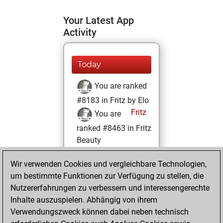
Your Latest App
Activity
Today
You are ranked
#8183 in Fritz by Elo
Fritz
You are
ranked #8463 in Fritz
Beauty
Montag, Januar
Wir verwenden Cookies und vergleichbare Technologien,
25, 2021
um bestimmte Funktionen zur Verfügung zu stellen, die
Nutzererfahrungen zu verbessern und interessengerechte
You won
Inhalte auszuspielen. Abhängig von ihrem
against Fritz
Fritz
Verwendungszweck können dabei neben technisch
You achieved a