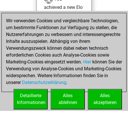
achieved a new Elo
of 1490
Wir verwenden Cookies und vergleichbare Technologien,
Dienstag, Januar
um bestimmte Funktionen zur Verfügung zu stellen, die
19, 2021
Nutzererfahrungen zu verbessern und interessengerechte
Inhalte auszuspielen. Abhängig von ihrem
You won
Verwendungszweck können dabei neben technisch
against Fritz
Fritz
erforderlichen Cookies auch Analyse-Cookies sowie
Marketing-Cookies eingesetzt werden.
Hier
können Sie der
Freitag,
Verwendung von Analyse-Cookies und Marketing-Cookies
Dezember 4, 2020
widersprechen. Weitere Informationen finden Sie in
unserer
Datenschutzerklärung
.
You created
your Fritz account
Detaillierte
Alles
Alles
Fritz
Informationen
ablehnen
akzeptieren