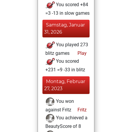
You scored +84
=3 -13 in slow games
Samstag, Januar
31, 2026
You played 273
blitz games
Play
You scored
+231 =9 -33 in blitz
Montag, Februar
27, 2023
You won
against Fritz
Fritz
You achieved a
BeautyScore of 8