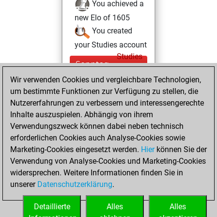
You achieved a
new Elo of 1605
You created
your Studies account
Studies
Sonntag,
Februar 26, 2023
Wir verwenden Cookies und vergleichbare Technologien,
um bestimmte Funktionen zur Verfügung zu stellen, die
You created
Nutzererfahrungen zu verbessern und interessengerechte
your Fritz account
Inhalte auszuspielen. Abhängig von ihrem
Fritz
Verwendungszweck können dabei neben technisch
Dienstag,
erforderlichen Cookies auch Analyse-Cookies sowie
August 19, 2014
Marketing-Cookies eingesetzt werden.
Hier
können Sie der
Verwendung von Analyse-Cookies und Marketing-Cookies
You played 24
widersprechen. Weitere Informationen finden Sie in
bullet games
Play
unserer
Datenschutzerklärung
.
You scored +19
=2 -3 in bullet
Detaillierte
Alles
Alles