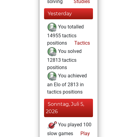
solving
Studies
Yesterday
You totalled
14955 tactics
positions
Tactics
You solved
12813 tactics
positions
You achieved
an Elo of 2813 in
tactics positions
Sonntag, Juli 5,
2026
You played 100
slow games
Play