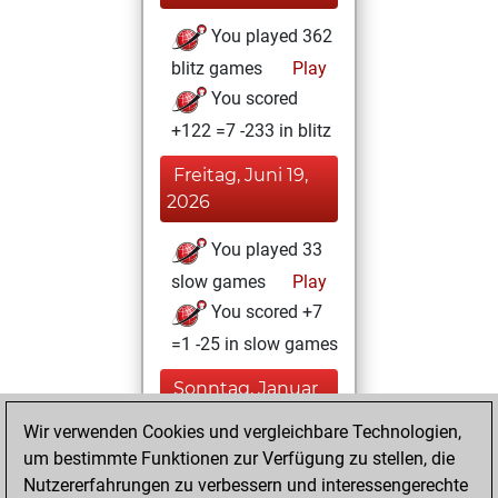
You played 362
blitz games
Play
You scored
+122 =7 -233 in blitz
Freitag, Juni 19,
2026
You played 33
slow games
Play
You scored +7
=1 -25 in slow games
Sonntag, Januar
19, 2025
Wir verwenden Cookies und vergleichbare Technologien,
um bestimmte Funktionen zur Verfügung zu stellen, die
You played 1
Nutzererfahrungen zu verbessern und interessengerechte
bullet games
Play