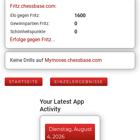
Fritz.chessbase.com:
1600
Elo gegen Fritz:
0
Gewinnpartien Fritz:
0
Schönheitspunkte
Erfolge gegen Fritz...
Keine Drills auf
Mymoves.chessbase.com
STARTSEITE
EINZELERGEBNISSE
Your Latest App
Activity
Dienstag, August
4, 2026