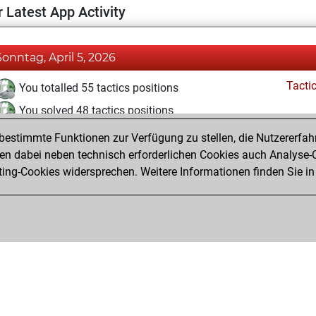
 Latest App Activity
Sonntag, April 5, 2026
Tacti
You totalled 55 tactics positions
You solved 48 tactics positions
You achieved an Elo of 1991 in tactics positions
estimmte Funktionen zur Verfügung zu stellen, die Nutzererfah
 dabei neben technisch erforderlichen Cookies auch Analyse-C
ng-Cookies widersprechen. Weitere Informationen finden Sie in