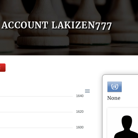
ACCOUNT LAKIZEN777
E
1640
None
1620
1600