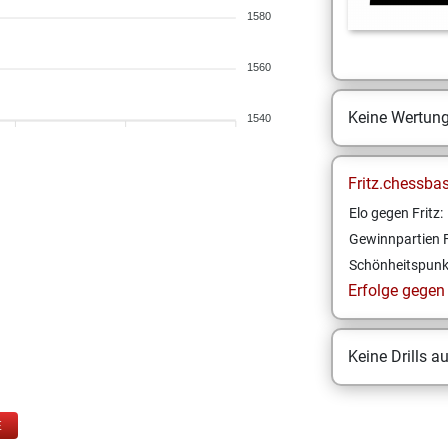
1580
1560
Keine Wertun
1540
Fritz.chessba
Elo gegen Fritz:
Gewinnpartien F
Schönheitspunk
Erfolge gegen F
Keine Drills a
E