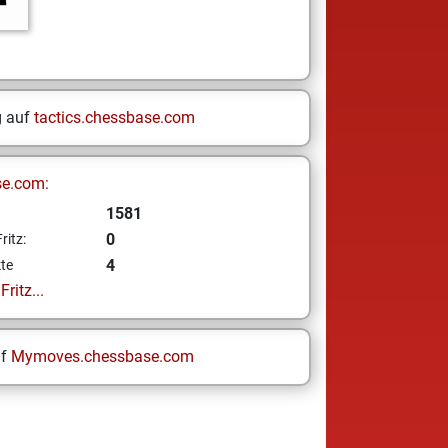
g auf
tactics.chessbase.com
se.com:
1581
0
ritz:
4
te
ritz...
uf
Mymoves.chessbase.com