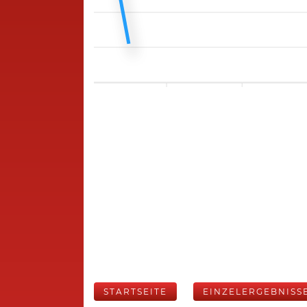
STARTSEITE
EINZELERGEBNISS