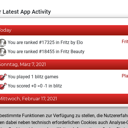
 Latest App Activity
Today
Fri
You are ranked #17325 in Fritz by Elo
You are ranked #18455 in Fritz Beauty
Sonntag, März 7, 2021
Pl
You played 1 blitz games
You scored +0 =0 -1 in blitz
Mittwoch, Februar 17, 2021
Fri
You achieved a BeautyScore of 4
estimmte Funktionen zur Verfügung zu stellen, die Nutzererfah
You achieved a new Elo of 1581
 dabei neben technisch erforderlichen Cookies auch Analyse-C