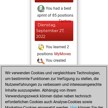
You had a best
sprint of 85 positions
Tactics
Dienstag,
September 27,
2022
You learned 2
positions
MyMoves
You created
your Studies account
Wir verwenden Cookies und vergleichbare Technologien,
Studies
Dienstag,
um bestimmte Funktionen zur Verfügung zu stellen, die
Dezember 8, 2020
Nutzererfahrungen zu verbessern und interessengerechte
Inhalte auszuspielen. Abhängig von ihrem
You won
Verwendungszweck können dabei neben technisch
against Fritz
Fritz
erforderlichen Cookies auch Analyse-Cookies sowie
Marketing-Cookies eingesetzt werden.
Hier
können Sie der