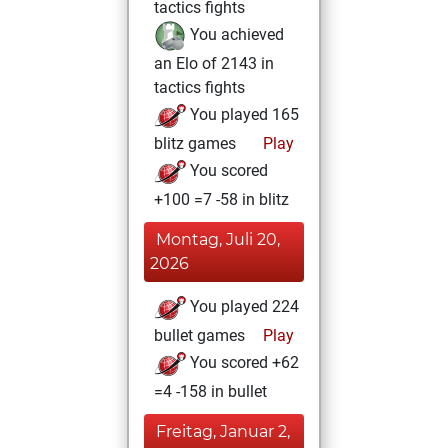
tactics fights
You achieved
an Elo of 2143 in
tactics fights
You played 165
blitz games
Play
You scored
+100 =7 -58 in blitz
Montag, Juli 20,
2026
You played 224
bullet games
Play
You scored +62
=4 -158 in bullet
Freitag, Januar 2,