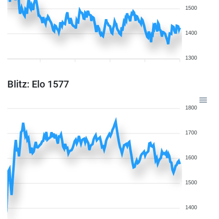
1500
1400
1300
Blitz: Elo 1577
1800
1700
1600
1500
1400