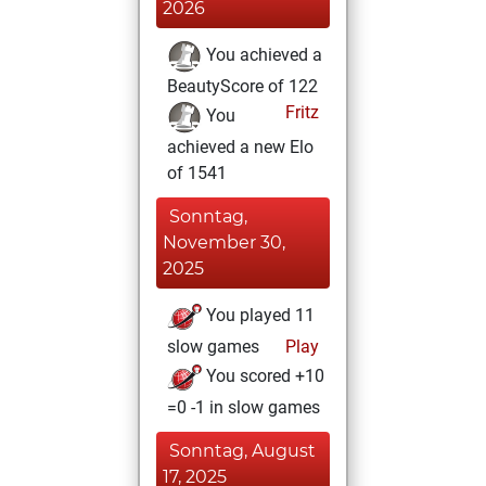
2026
You achieved a
BeautyScore of 122
Fritz
You
achieved a new Elo
of 1541
Sonntag,
November 30,
2025
You played 11
slow games
Play
You scored +10
=0 -1 in slow games
Sonntag, August
17, 2025