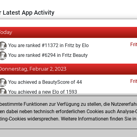
 Latest App Activity
Today
Fri
You are ranked #11372 in Fritz by Elo
You are ranked #6294 in Fritz Beauty
Donnerstag, Februar 2, 2023
Fri
You achieved a BeautyScore of 44
You achieved a new Elo of 1593
estimmte Funktionen zur Verfügung zu stellen, die Nutzererfah
Mittwoch, Dezember 14, 2022
 dabei neben technisch erforderlichen Cookies auch Analyse-C
Fri
ng-Cookies widersprechen. Weitere Informationen finden Sie in
You created your Fritz account