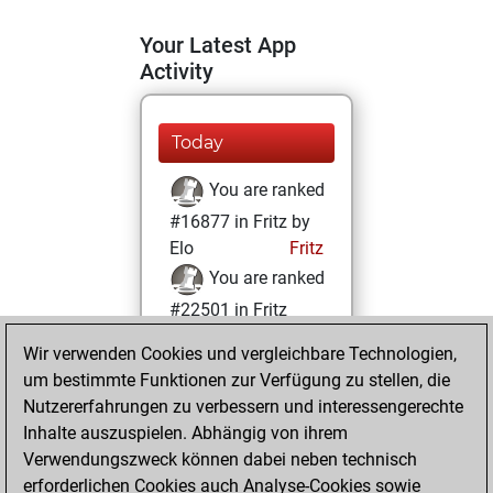
Your Latest App
Activity
Today
You are ranked
#16877 in Fritz by
Elo
Fritz
You are ranked
#22501 in Fritz
Beauty
Wir verwenden Cookies und vergleichbare Technologien,
um bestimmte Funktionen zur Verfügung zu stellen, die
Freitag, Februar
Nutzererfahrungen zu verbessern und interessengerechte
24, 2023
Inhalte auszuspielen. Abhängig von ihrem
You achieved a
Verwendungszweck können dabei neben technisch
erforderlichen Cookies auch Analyse-Cookies sowie
BeautyScore of 1