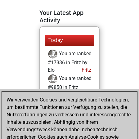
Your Latest App
Activity
Today
You are ranked
#17336 in Fritz by
Elo
Fritz
You are ranked
#9850 in Fritz
Beauty
Wir verwenden Cookies und vergleichbare Technologien,
um bestimmte Funktionen zur Verfügung zu stellen, die
Mittwoch,
Nutzererfahrungen zu verbessern und interessengerechte
Februar 24, 2021
Inhalte auszuspielen. Abhängig von ihrem
You achieved a
Verwendungszweck können dabei neben technisch
erforderlichen Cookies auch Analyse-Cookies sowie
BeautyScore of 22