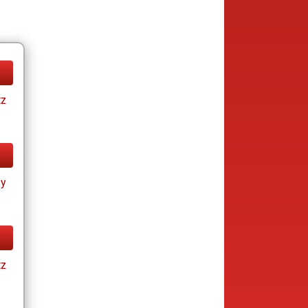
tz
ay
tz