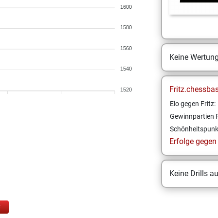
1600
1580
1560
Keine Wertun
1540
Fritz.chessba
1520
Elo gegen Fritz:
Gewinnpartien F
Schönheitspunk
Erfolge gegen F
Keine Drills a
E