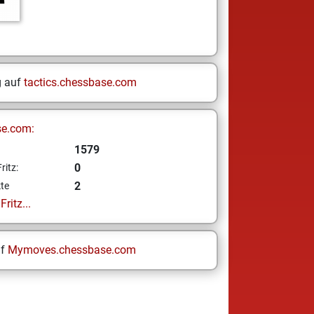
g auf
tactics.chessbase.com
se.com:
1579
0
ritz:
2
te
ritz...
uf
Mymoves.chessbase.com