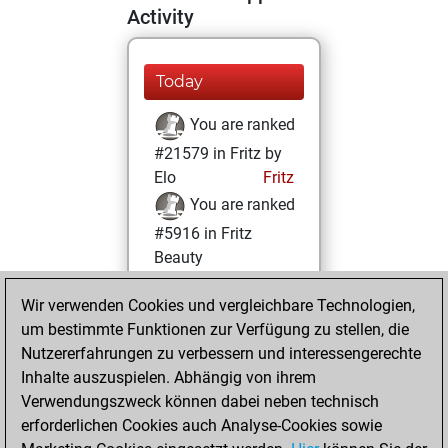
Activity
Today
You are ranked
#21579 in Fritz by
Elo
Fritz
You are ranked
#5916 in Fritz
Beauty
Mittwoch, März
Wir verwenden Cookies und vergleichbare Technologien,
30, 2022
um bestimmte Funktionen zur Verfügung zu stellen, die
Nutzererfahrungen zu verbessern und interessengerechte
You won
Inhalte auszuspielen. Abhängig von ihrem
against Fritz
Fritz
Verwendungszweck können dabei neben technisch
You achieved a
erforderlichen Cookies auch Analyse-Cookies sowie