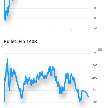
1600
1500
1400
Bullet: Elo 1408
1620
1560
1500
1440
1380