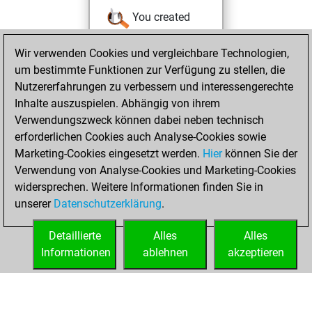
You created
your Studies account
Wir verwenden Cookies und vergleichbare Technologien,
Studies
Dienstag,
um bestimmte Funktionen zur Verfügung zu stellen, die
Januar 10, 2023
Nutzererfahrungen zu verbessern und interessengerechte
Inhalte auszuspielen. Abhängig von ihrem
You won
Verwendungszweck können dabei neben technisch
against Fritz
Fritz
erforderlichen Cookies auch Analyse-Cookies sowie
Marketing-Cookies eingesetzt werden.
Hier
können Sie der
Freitag, Mai 21,
Verwendung von Analyse-Cookies und Marketing-Cookies
2021
widersprechen. Weitere Informationen finden Sie in
unserer
Datenschutzerklärung
.
You created
your Fritz account
Detaillierte
Alles
Alles
Fritz
Informationen
ablehnen
akzeptieren