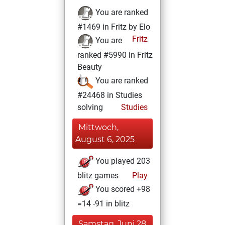
You are ranked
#1469 in Fritz by Elo
Fritz
You are
ranked #5990 in Fritz
Beauty
You are ranked
#24468 in Studies
solving
Studies
Mittwoch,
August 6, 2025
You played 203
blitz games
Play
You scored +98
=14 -91 in blitz
Samstag, Juni 28,