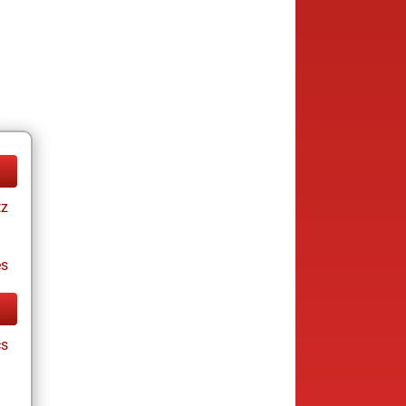
tz
es
cs