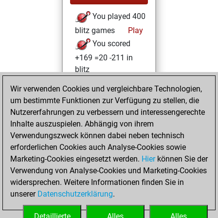
You played 400
blitz games
Play
You scored
+169 =20 -211 in
blitz
Wir verwenden Cookies und vergleichbare Technologien,
Freitag, August
um bestimmte Funktionen zur Verfügung zu stellen, die
15, 2025
Nutzererfahrungen zu verbessern und interessengerechte
You totalled 14
Inhalte auszuspielen. Abhängig von ihrem
Verwendungszweck können dabei neben technisch
tactics positions
erforderlichen Cookies auch Analyse-Cookies sowie
Tactics
You
Marketing-Cookies eingesetzt werden.
Hier
können Sie der
solved 14 tactics
Verwendung von Analyse-Cookies und Marketing-Cookies
positions
widersprechen. Weitere Informationen finden Sie in
You achieved
unserer
Datenschutzerklärung
.
an Elo of 1816 in
tactics positions
Detaillierte
Alles
Alles