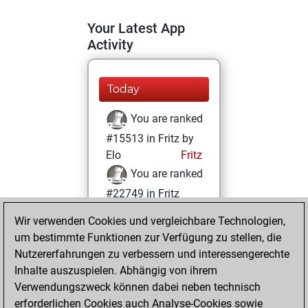
Your Latest App
Activity
Today
You are ranked
#15513 in Fritz by
Elo
Fritz
You are ranked
#22749 in Fritz
Beauty
Wir verwenden Cookies und vergleichbare Technologien,
um bestimmte Funktionen zur Verfügung zu stellen, die
Sonntag, März 10,
Nutzererfahrungen zu verbessern und interessengerechte
2024
Inhalte auszuspielen. Abhängig von ihrem
You achieved a
Verwendungszweck können dabei neben technisch
erforderlichen Cookies auch Analyse-Cookies sowie
BeautyScore of 1