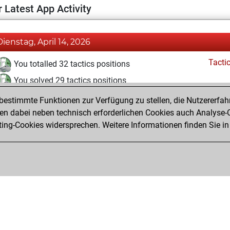
 Latest App Activity
Dienstag, April 14, 2026
Tacti
You totalled 32 tactics positions
You solved 29 tactics positions
You achieved an Elo of 1793 in tactics positions
estimmte Funktionen zur Verfügung zu stellen, die Nutzererfah
 dabei neben technisch erforderlichen Cookies auch Analyse-C
ng-Cookies widersprechen. Weitere Informationen finden Sie in