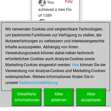
Fritz
You
achieved a new Elo
of 1589
You created
Wir verwenden Cookies und vergleichbare Technologien,
your Fritz account
um bestimmte Funktionen zur Verfügung zu stellen, die
Mittwoch, Juli 17,
Nutzererfahrungen zu verbessern und interessengerechte
2024
Inhalte auszuspielen. Abhängig von ihrem
Verwendungszweck können dabei neben technisch
You played 5
erforderlichen Cookies auch Analyse-Cookies sowie
blitz games
Play
Marketing-Cookies eingesetzt werden.
Hier
können Sie der
You scored +0
Verwendung von Analyse-Cookies und Marketing-Cookies
widersprechen. Weitere Informationen finden Sie in
=0 -5 in blitz
unserer
Datenschutzerklärung
.
You created
your Studies account
Detaillierte
Alles
Alles
Studies
Informationen
ablehnen
akzeptieren