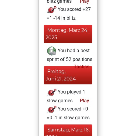
blitz games
Play
You scored +27
=1 -14 in blitz
Montag, März 24,
2025
You had a best
sprint of 52 positions
Tactics
Freitag,
Juni 21, 2024
You played 1
slow games
Play
You scored +0
=0 -1 in slow games
Samstag, März 16,