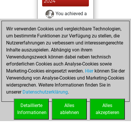
2024
You achieved a
BeautyScore of 1
Wir verwenden Cookies und vergleichbare Technologien,
Fritz
You
um bestimmte Funktionen zur Verfügung zu stellen, die
achieved a new Elo
Nutzererfahrungen zu verbessern und interessengerechte
of 1589
Inhalte auszuspielen. Abhängig von ihrem
You created
Verwendungszweck können dabei neben technisch
your Fritz account
erforderlichen Cookies auch Analyse-Cookies sowie
Marketing-Cookies eingesetzt werden.
Hier
können Sie der
Samstag, Juni 24,
Verwendung von Analyse-Cookies und Marketing-Cookies
2023
widersprechen. Weitere Informationen finden Sie in
unserer
Datenschutzerklärung
.
You created
your Studies account
Detaillierte
Alles
Alles
Studies
Informationen
ablehnen
akzeptieren