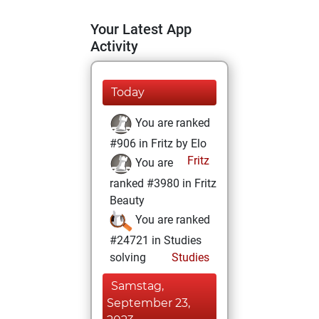
Your Latest App
Activity
Today
You are ranked
#906 in Fritz by Elo
Fritz
You are
ranked #3980 in Fritz
Beauty
You are ranked
#24721 in Studies
solving
Studies
Samstag,
September 23,