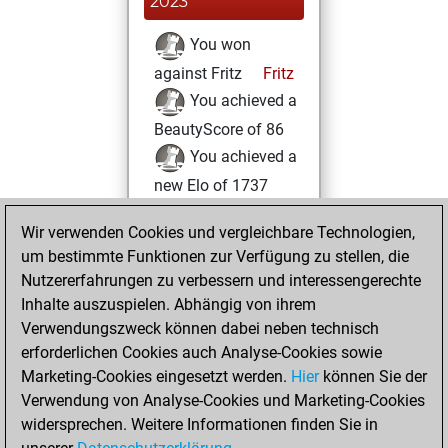
2023
You won
against Fritz
Fritz
You achieved a
BeautyScore of 86
You achieved a
new Elo of 1737
Mittwoch,
Wir verwenden Cookies und vergleichbare Technologien,
September 13,
um bestimmte Funktionen zur Verfügung zu stellen, die
2023
Nutzererfahrungen zu verbessern und interessengerechte
Inhalte auszuspielen. Abhängig von ihrem
You created
Verwendungszweck können dabei neben technisch
your Studies account
erforderlichen Cookies auch Analyse-Cookies sowie
Studies
Marketing-Cookies eingesetzt werden.
Hier
können Sie der
Dienstag,
Verwendung von Analyse-Cookies und Marketing-Cookies
April 4, 2023
widersprechen. Weitere Informationen finden Sie in