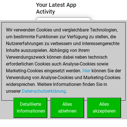
Your Latest App
Activity
Wir verwenden Cookies und vergleichbare Technologien,
Mittwoch, April
um bestimmte Funktionen zur Verfügung zu stellen, die
29, 2026
Nutzererfahrungen zu verbessern und interessengerechte
You totalled 20
Inhalte auszuspielen. Abhängig von ihrem
Verwendungszweck können dabei neben technisch
tactics positions
erforderlichen Cookies auch Analyse-Cookies sowie
Tactics
You
Marketing-Cookies eingesetzt werden.
Hier
können Sie der
solved 12 tactics
Verwendung von Analyse-Cookies und Marketing-Cookies
positions
widersprechen. Weitere Informationen finden Sie in
You achieved
unserer
Datenschutzerklärung
.
an Elo of 1633 in
tactics positions
Detaillierte
Alles
Alles
Informationen
ablehnen
akzeptieren