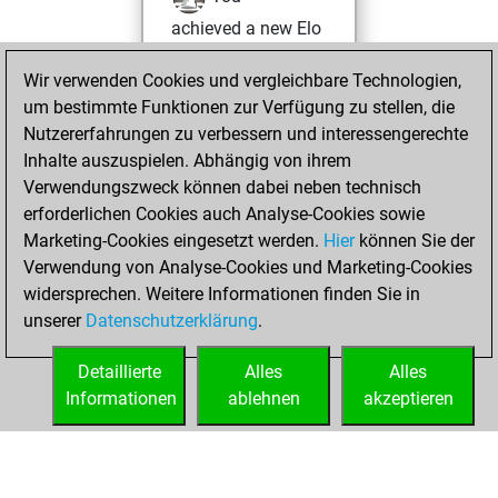
achieved a new Elo
of 1601
Wir verwenden Cookies und vergleichbare Technologien,
Samstag, Februar
um bestimmte Funktionen zur Verfügung zu stellen, die
10, 2024
Nutzererfahrungen zu verbessern und interessengerechte
Inhalte auszuspielen. Abhängig von ihrem
You won
Verwendungszweck können dabei neben technisch
against Fritz
Fritz
erforderlichen Cookies auch Analyse-Cookies sowie
Marketing-Cookies eingesetzt werden.
Hier
können Sie der
Freitag, Oktober
Verwendung von Analyse-Cookies und Marketing-Cookies
13, 2023
widersprechen. Weitere Informationen finden Sie in
unserer
Datenschutzerklärung
.
You created
your Fritz account
Detaillierte
Alles
Alles
Fritz
Informationen
ablehnen
akzeptieren