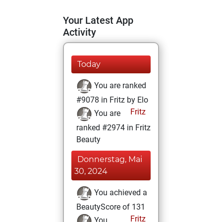
Your Latest App
Activity
Today
You are ranked
#9078 in Fritz by Elo
Fritz
You are
ranked #2974 in Fritz
Beauty
Donnerstag, Mai
30, 2024
You achieved a
BeautyScore of 131
Fritz
You