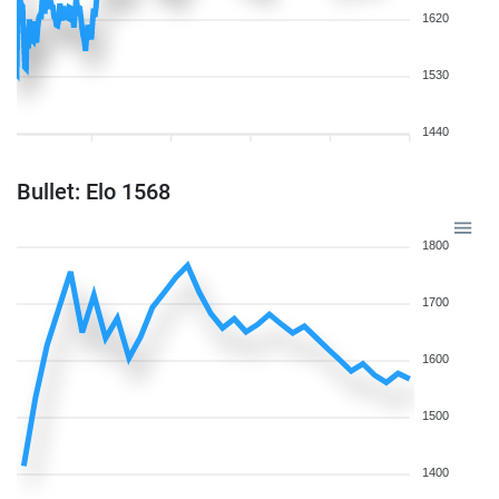
1620
1530
1440
Bullet: Elo 1568
1800
1700
1600
1500
1400