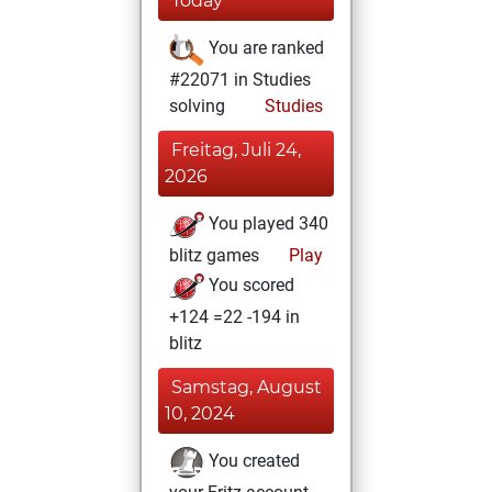
Today
You are ranked
#22071 in Studies
solving
Studies
Freitag, Juli 24,
2026
You played 340
blitz games
Play
You scored
+124 =22 -194 in
blitz
Samstag, August
10, 2024
You created