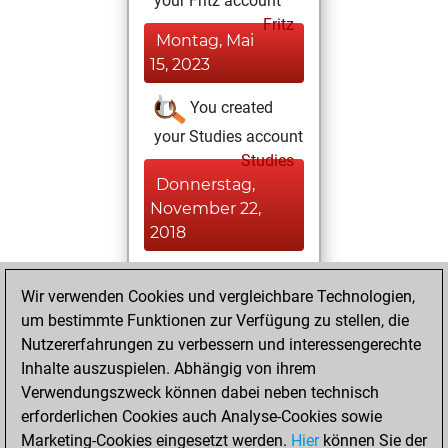
your Fritz account
Fritz
Montag, Mai
15, 2023
You created
your Studies account
Studies
Donnerstag,
November 22,
2018
You played 33
Wir verwenden Cookies und vergleichbare Technologien,
bullet games
Play
um bestimmte Funktionen zur Verfügung zu stellen, die
You scored +17
Nutzererfahrungen zu verbessern und interessengerechte
=0 -16 in bullet
Inhalte auszuspielen. Abhängig von ihrem
Verwendungszweck können dabei neben technisch
Dienstag, Mai 23,
erforderlichen Cookies auch Analyse-Cookies sowie
2017
Marketing-Cookies eingesetzt werden.
Hier
können Sie der