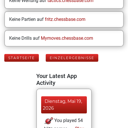
Keine Wertung auf
tactics.chessbase.com
Keine Partien auf
fritz.chessbase.com
Keine Drills auf
Mymoves.chessbase.com
STARTSEITE
EINZELERGEBNISSE
Your Latest App
Activity
Dienstag, Mai 19,
2026
You played 54