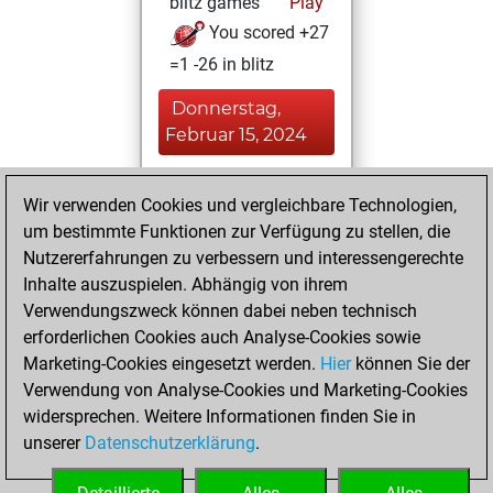
blitz games
Play
You scored +27
=1 -26 in blitz
Donnerstag,
Februar 15, 2024
You played 2
Wir verwenden Cookies und vergleichbare Technologien,
bullet games
Play
um bestimmte Funktionen zur Verfügung zu stellen, die
You scored +2
Nutzererfahrungen zu verbessern und interessengerechte
=0 -0 in bullet
Inhalte auszuspielen. Abhängig von ihrem
Verwendungszweck können dabei neben technisch
Montag, Juni 1,
erforderlichen Cookies auch Analyse-Cookies sowie
2020
Marketing-Cookies eingesetzt werden.
Hier
können Sie der
Verwendung von Analyse-Cookies und Marketing-Cookies
You played 1
widersprechen. Weitere Informationen finden Sie in
slow games
Play
unserer
Datenschutzerklärung
.
You scored +1
=0 -0 in slow games