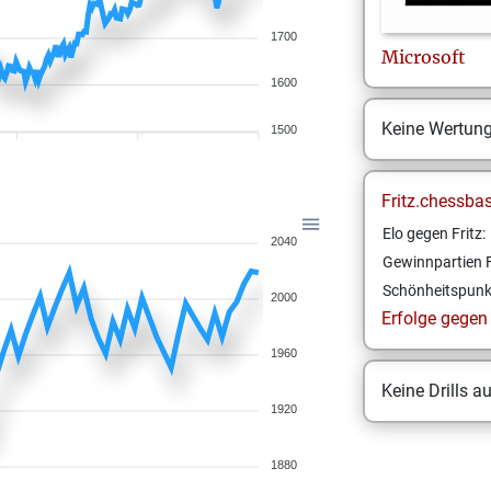
1700
Microsoft
1600
Keine Wertun
1500
Fritz.chessba
Elo gegen Fritz:
2040
Gewinnpartien F
Schönheitspunk
2000
Erfolge gegen F
1960
Keine Drills a
1920
1880