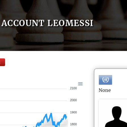
ACCOUNT LEOMESSI
E
2100
None
2000
1900
1800