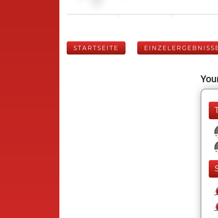
STARTSEITE
EINZELERGEBNISS
Your