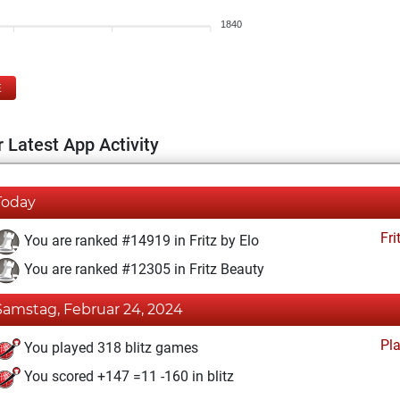
1840
E
 Latest App Activity
Today
Fri
You are ranked #14919 in Fritz by Elo
You are ranked #12305 in Fritz Beauty
Samstag, Februar 24, 2024
Pl
You played 318 blitz games
You scored +147 =11 -160 in blitz