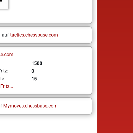
g auf
tactics.chessbase.com
se.com:
1588
0
ritz:
15
te
ritz...
uf
Mymoves.chessbase.com