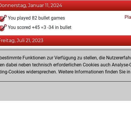
Donnerstag, Januar 11, 2024
Pl
You played 82 bullet games
You scored +45 =3 -34 in bullet
Freitag, Juli 21, 2023
Fri
You achieved a BeautyScore of 15
estimmte Funktionen zur Verfügung zu stellen, die Nutzererfah
You achieved a new Elo of 1588
 dabei neben technisch erforderlichen Cookies auch Analyse-C
ng-Cookies widersprechen. Weitere Informationen finden Sie in
You created your Fritz account