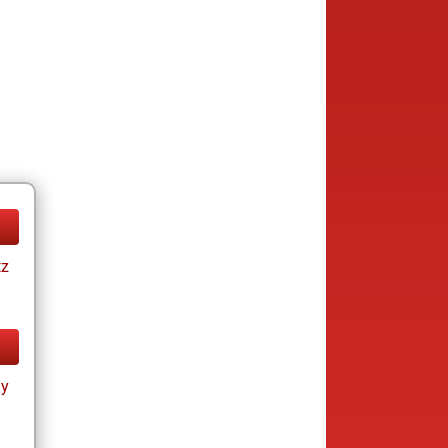
tz
ay