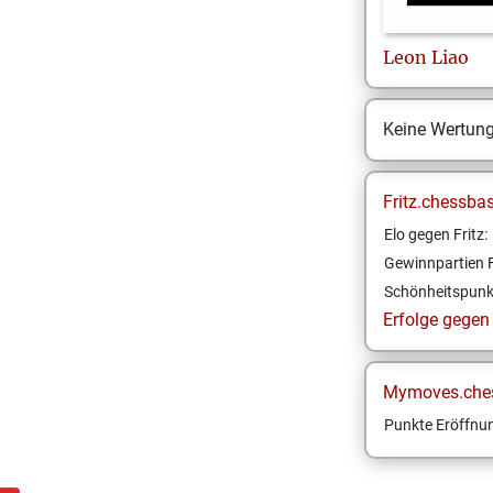
Leon
Liao
Keine Wertun
Fritz.chessba
Elo gegen Fritz:
Gewinnpartien F
Schönheitspunk
Erfolge gegen F
Mymoves.che
Punkte Eröffnun