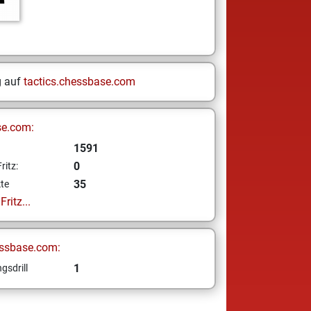
g auf
tactics.chessbase.com
se.com:
1591
0
ritz:
35
te
ritz...
ssbase.com:
1
gsdrill