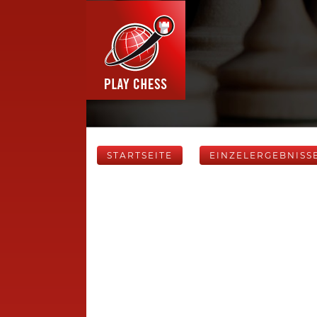
STARTSEITE
EINZELERGEBNISS