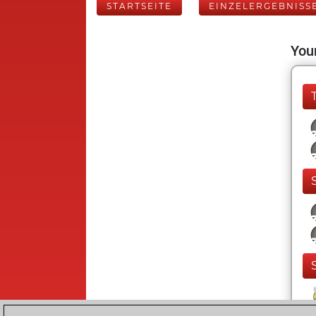
STARTSEITE
EINZELERGEBNISS
Your