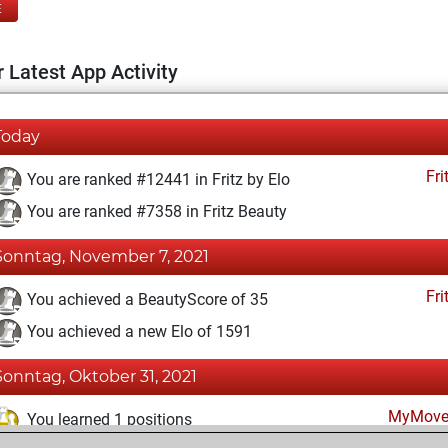
E
 Latest App Activity
Today
Fri
You are ranked #12441 in Fritz by Elo
You are ranked #7358 in Fritz Beauty
Sonntag, November 7, 2021
Fri
You achieved a BeautyScore of 35
You achieved a new Elo of 1591
Sonntag, Oktober 31, 2021
MyMove
You learned 1 positions