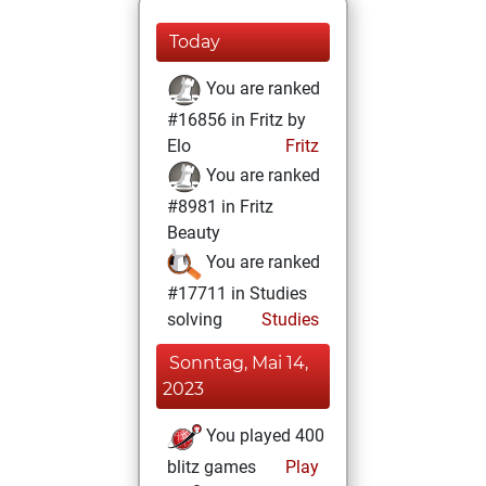
Today
You are ranked
#16856 in Fritz by
Elo
Fritz
You are ranked
#8981 in Fritz
Beauty
You are ranked
#17711 in Studies
solving
Studies
Sonntag, Mai 14,
2023
You played 400
blitz games
Play