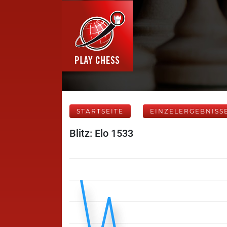
STARTSEITE
EINZELERGEBNISS
Blitz: Elo 1533