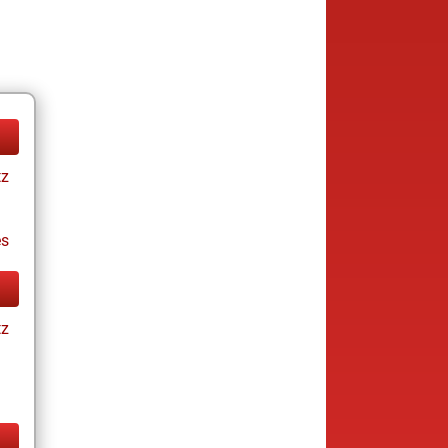
tz
es
tz