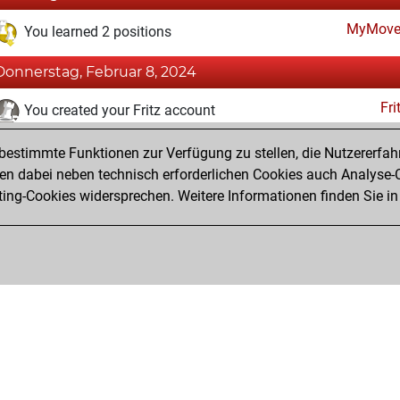
MyMove
You learned 2 positions
Donnerstag, Februar 8, 2024
Fri
You created your Fritz account
Pl
You played 3 blitz games
estimmte Funktionen zur Verfügung zu stellen, die Nutzererfah
You scored +1 =0 -2 in blitz
 dabei neben technisch erforderlichen Cookies auch Analyse-C
Studi
ng-Cookies widersprechen. Weitere Informationen finden Sie in
You created your Studies account