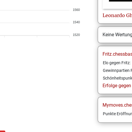
1560
Leonardo
Gh
1540
Keine Wertun
1520
Fritz.chessba
Elo gegen Fritz:
Gewinnpartien F
Schönheitspunk
Erfolge gegen F
Mymoves.che
Punkte Eröffnun