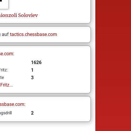
ionzoli Soloviev
g auf
tactics.chessbase.com
se.com:
1626
1
ritz:
3
te
ritz...
ssbase.com:
2
gsdrill