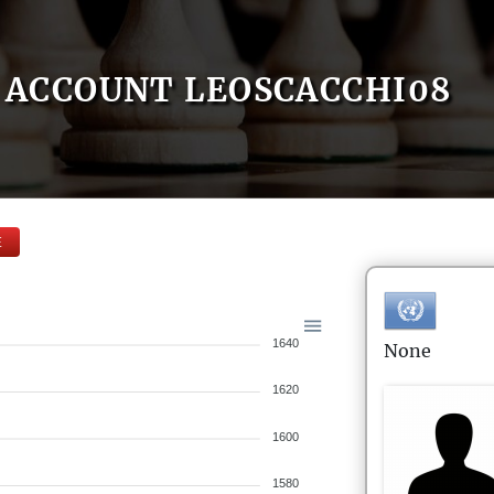
ACCOUNT LEOSCACCHI08
E
1640
None
1620
1600
1580