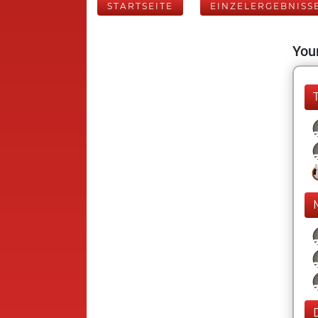
STARTSEITE
EINZELERGEBNISS
Your