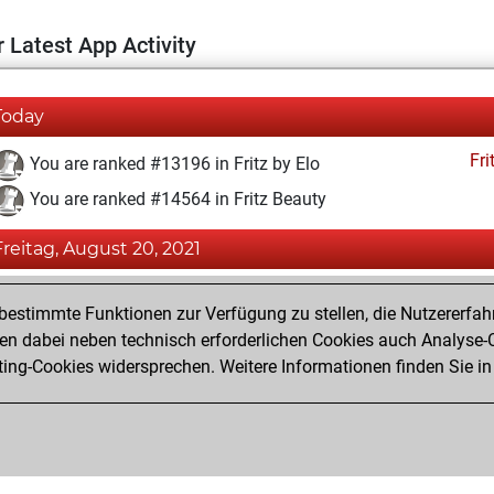
 Latest App Activity
Today
Fri
You are ranked #13196 in Fritz by Elo
You are ranked #14564 in Fritz Beauty
Freitag, August 20, 2021
Fri
You achieved a BeautyScore of 10
estimmte Funktionen zur Verfügung zu stellen, die Nutzererfah
You achieved a new Elo of 1590
 dabei neben technisch erforderlichen Cookies auch Analyse-C
ng-Cookies widersprechen. Weitere Informationen finden Sie in
You created your Fritz account