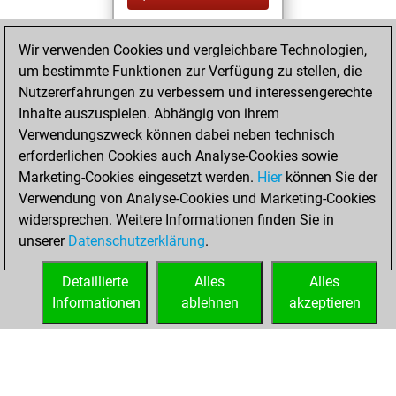
You played 62
Wir verwenden Cookies und vergleichbare Technologien,
blitz games
Play
um bestimmte Funktionen zur Verfügung zu stellen, die
You scored +32
Nutzererfahrungen zu verbessern und interessengerechte
=3 -27 in blitz
Inhalte auszuspielen. Abhängig von ihrem
Verwendungszweck können dabei neben technisch
Donnerstag, März
erforderlichen Cookies auch Analyse-Cookies sowie
6, 2014
Marketing-Cookies eingesetzt werden.
Hier
können Sie der
Verwendung von Analyse-Cookies und Marketing-Cookies
You played 2
widersprechen. Weitere Informationen finden Sie in
slow games
Play
unserer
Datenschutzerklärung
.
You scored +2
=0 -0 in slow games
Detaillierte
Alles
Alles
Informationen
ablehnen
akzeptieren