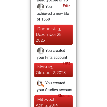
BeautyScore of 18
Fritz
You
achieved a new Elo
of 1568
Donnerstag,
Dezember 28,
2023
You created
your Fritz account
Fritz
Montag,
Oktober 2, 2023
You created
your Studies account
Studies
Mittwoch,
April 2, 2014