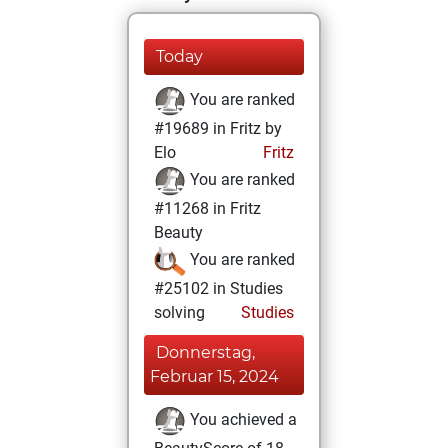
Today
You are ranked
#19689 in Fritz by
Elo
Fritz
You are ranked
#11268 in Fritz
Beauty
You are ranked
#25102 in Studies
solving
Studies
Donnerstag,
Februar 15, 2024
You achieved a