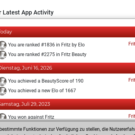
 Latest App Activity
Today
Fri
You are ranked #1836 in Fritz by Elo
You are ranked #2275 in Fritz Beauty
Dienstag, Juni 16, 2026
Fri
You achieved a BeautyScore of 190
You achieved a new Elo of 1667
Samstag, Juli 29, 2023
Fri
You won against Fritz
estimmte Funktionen zur Verfügung zu stellen, die Nutzererfah
Sonntag, Juni 26, 2022