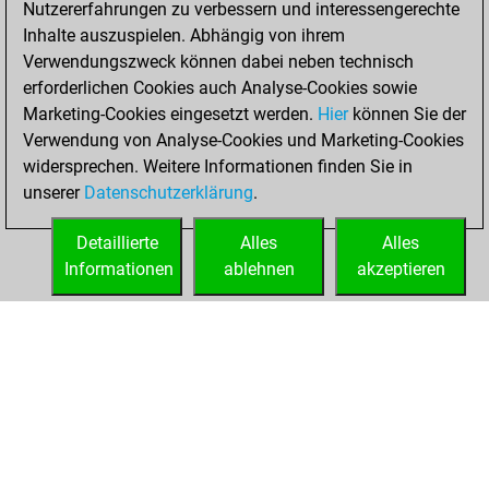
Nutzererfahrungen zu verbessern und interessengerechte
Fritz
You
Inhalte auszuspielen. Abhängig von ihrem
achieved a new Elo
Verwendungszweck können dabei neben technisch
of 1575
erforderlichen Cookies auch Analyse-Cookies sowie
Marketing-Cookies eingesetzt werden.
Hier
können Sie der
Donnerstag,
Verwendung von Analyse-Cookies und Marketing-Cookies
Oktober 9, 2025
widersprechen. Weitere Informationen finden Sie in
unserer
Datenschutzerklärung
.
You created
your Fritz account
Detaillierte
Alles
Alles
Fritz
Informationen
ablehnen
akzeptieren