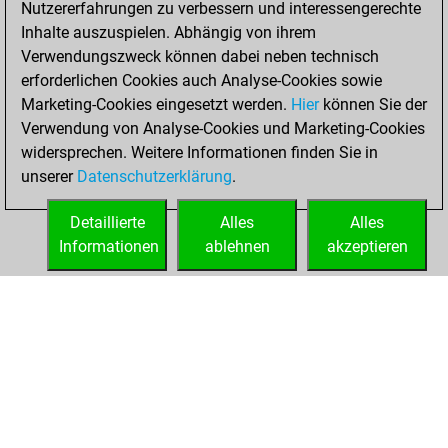
Nutzererfahrungen zu verbessern und interessengerechte
Fritz
You
Inhalte auszuspielen. Abhängig von ihrem
achieved a new Elo
Verwendungszweck können dabei neben technisch
of 1581
erforderlichen Cookies auch Analyse-Cookies sowie
Marketing-Cookies eingesetzt werden.
Hier
können Sie der
Donnerstag, April
Verwendung von Analyse-Cookies und Marketing-Cookies
1, 2021
widersprechen. Weitere Informationen finden Sie in
unserer
Datenschutzerklärung
.
You created
your Fritz account
Detaillierte
Alles
Alles
Fritz
Informationen
ablehnen
akzeptieren