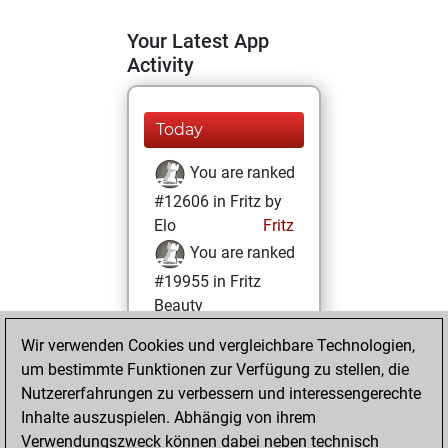
Your Latest App
Activity
Today
You are ranked
#12606 in Fritz by
Elo
Fritz
You are ranked
#19955 in Fritz
Beauty
Wir verwenden Cookies und vergleichbare Technologien,
Donnerstag,
um bestimmte Funktionen zur Verfügung zu stellen, die
November 17,
Nutzererfahrungen zu verbessern und interessengerechte
2022
Inhalte auszuspielen. Abhängig von ihrem
You achieved a
Verwendungszweck können dabei neben technisch