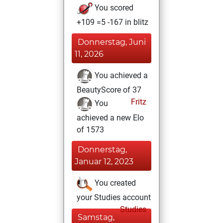
You scored
+109 =5 -167 in blitz
Donnerstag, Juni
11, 2026
You achieved a
BeautyScore of 37
Fritz
You
achieved a new Elo
of 1573
Donnerstag,
Januar 12, 2023
You created
your Studies account
Studies
Samstag,