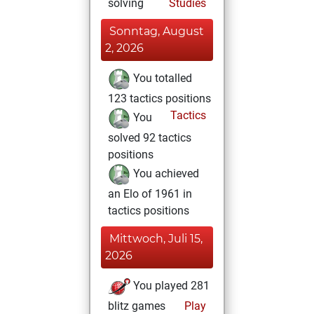
solving
Studies
Sonntag, August
2, 2026
You totalled
123 tactics positions
Tactics
You
solved 92 tactics
positions
You achieved
an Elo of 1961 in
tactics positions
Mittwoch, Juli 15,
2026
You played 281
blitz games
Play