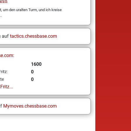
ann
t, um den uralten Turm, und ich kreise
..
g auf
tactics.chessbase.com
se.com:
1600
0
ritz:
0
te
ritz...
uf
Mymoves.chessbase.com