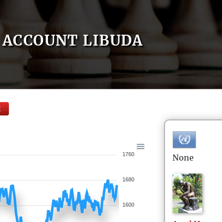
ACCOUNT LIBUDA
E
1760
None
1680
1600