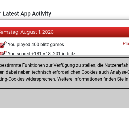
 Latest App Activity
Samstag, August 1, 2026
Pl
You played 400 blitz games
You scored +181 =18 -201 in blitz
estimmte Funktionen zur Verfügung zu stellen, die Nutzererfah
Dienstag, September 3, 2024
 dabei neben technisch erforderlichen Cookies auch Analyse-C
Fri
ng-Cookies widersprechen. Weitere Informationen finden Sie in
You created your Fritz account