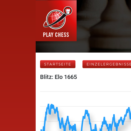
STARTSEITE
EINZELERGEBNISS
Blitz: Elo 1665