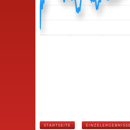
STARTSEITE
EINZELERGEBNISS