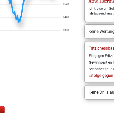
Arnd
Herrm
1520
Ich kreise um Got
jahrtausendlang ..
1440
1360
Keine Wertun
Fritz.chessba
Elo gegen Fritz:
Gewinnpartien F
Schönheitspunk
Erfolge gegen F
Keine Drills a
E