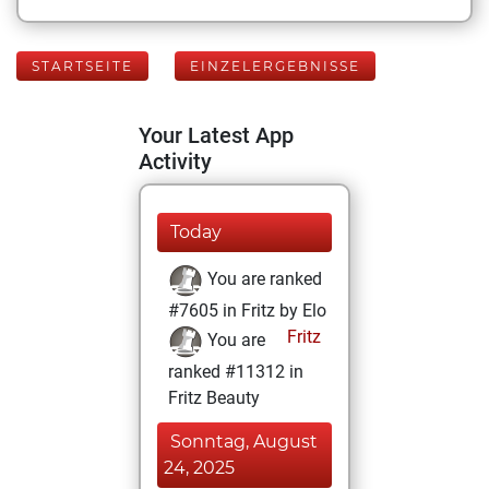
STARTSEITE
EINZELERGEBNISSE
Your Latest App
Activity
Today
You are ranked
#7605 in Fritz by Elo
Fritz
You are
ranked #11312 in
Fritz Beauty
Sonntag, August
24, 2025