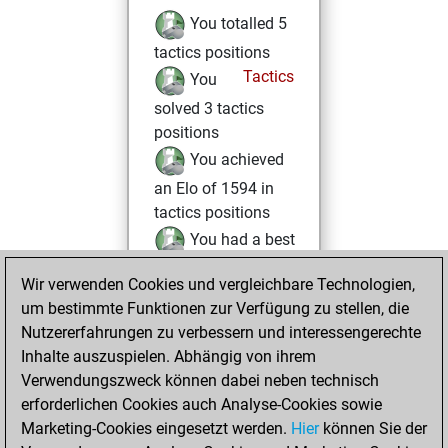
You totalled 5
tactics positions
Tactics
You
solved 3 tactics
positions
You achieved
an Elo of 1594 in
tactics positions
You had a best
sprint of 34 positions
Wir verwenden Cookies und vergleichbare Technologien,
um bestimmte Funktionen zur Verfügung zu stellen, die
Freitag, August
Nutzererfahrungen zu verbessern und interessengerechte
30, 2024
Inhalte auszuspielen. Abhängig von ihrem
You achieved a
Verwendungszweck können dabei neben technisch
erforderlichen Cookies auch Analyse-Cookies sowie
BeautyScore of 18
Marketing-Cookies eingesetzt werden.
Fritz
Hier
können Sie der
You