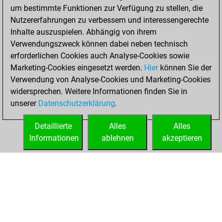
24, 2023
um bestimmte Funktionen zur Verfügung zu stellen, die
Nutzererfahrungen zu verbessern und interessengerechte
You played 14
Inhalte auszuspielen. Abhängig von ihrem
blitz games
Play
Verwendungszweck können dabei neben technisch
You scored +0
erforderlichen Cookies auch Analyse-Cookies sowie
Marketing-Cookies eingesetzt werden.
=2 -12 in blitz
Hier
können Sie der
Verwendung von Analyse-Cookies und Marketing-Cookies
You played 3
widersprechen. Weitere Informationen finden Sie in
slow games
unserer
Datenschutzerklärung
.
You scored +0
=0 -3 in slow games
Detaillierte
Alles
Alles
Informationen
ablehnen
akzeptieren