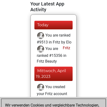
Your Latest App
Activity
Today
You are ranked
#9513 in Fritz by Elo
Fritz
You are
ranked #15356 in
Fritz Beauty
Mittwoch, April
19, 2023
You created
your Fritz account
Fritz
Freitag, März
Wir verwenden Cookies und vergleichbare Technologien,