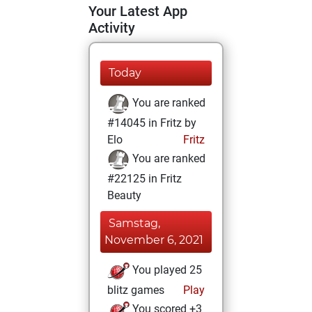
Your Latest App
Activity
Today
You are ranked
#14045 in Fritz by
Elo
Fritz
You are ranked
#22125 in Fritz
Beauty
Samstag,
November 6, 2021
You played 25
blitz games
Play
You scored +3