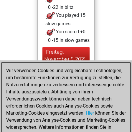
=0 -22 in blitz
You played 15
slow games
You scored +0
=0 -15 in slow games
Freitag,
November 5, 2021
Wir verwenden Cookies und vergleichbare Technologien,
You achieved a
um bestimmte Funktionen zur Verfügung zu stellen, die
BeautyScore of 1
Nutzererfahrungen zu verbessern und interessengerechte
Fritz
You
Inhalte auszuspielen. Abhängig von ihrem
achieved a new Elo
Verwendungszweck können dabei neben technisch
of 1589
erforderlichen Cookies auch Analyse-Cookies sowie
Marketing-Cookies eingesetzt werden.
Hier
können Sie der
Dienstag,
Verwendung von Analyse-Cookies und Marketing-Cookies
November 2, 2021
widersprechen. Weitere Informationen finden Sie in