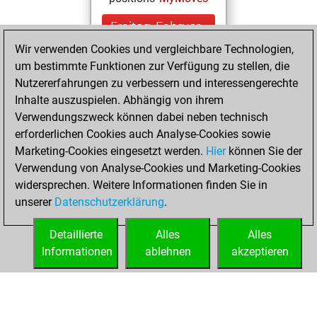
Freitag, Februar
17, 2023
Wir verwenden Cookies und vergleichbare Technologien,
um bestimmte Funktionen zur Verfügung zu stellen, die
You created
Nutzererfahrungen zu verbessern und interessengerechte
your Studies account
Inhalte auszuspielen. Abhängig von ihrem
Studies
Verwendungszweck können dabei neben technisch
Sonntag,
erforderlichen Cookies auch Analyse-Cookies sowie
Januar 15, 2017
Marketing-Cookies eingesetzt werden.
Hier
können Sie der
Verwendung von Analyse-Cookies und Marketing-Cookies
You played 3
widersprechen. Weitere Informationen finden Sie in
slow games
Play
unserer
Datenschutzerklärung
.
You scored +0
=0 -3 in slow games
Detaillierte
Alles
Alles
Informationen
ablehnen
akzeptieren