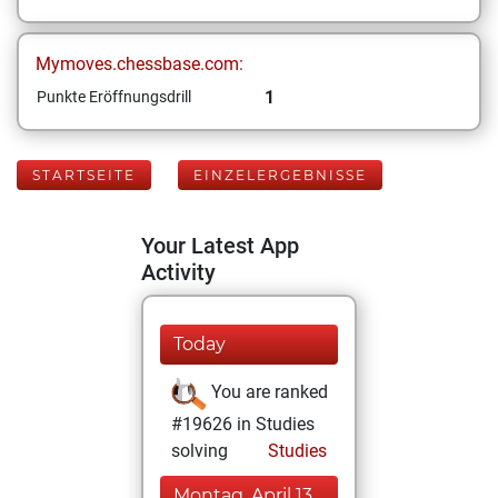
Mymoves.chessbase.com:
1
Punkte Eröffnungsdrill
STARTSEITE
EINZELERGEBNISSE
Your Latest App
Activity
Today
You are ranked
#19626 in Studies
solving
Studies
Montag, April 13,