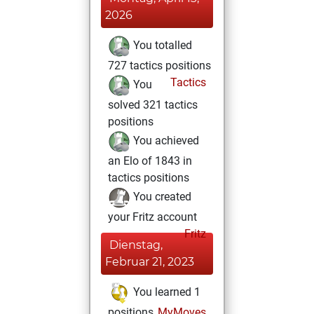
2026
You totalled
727 tactics positions
Tactics
You
solved 321 tactics
positions
You achieved
an Elo of 1843 in
tactics positions
You created
your Fritz account
Fritz
Dienstag,
Februar 21, 2023
You learned 1
positions
MyMoves