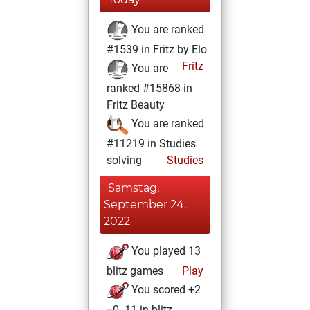
You are ranked
#1539 in Fritz by Elo
Fritz
You are
ranked #15868 in
Fritz Beauty
You are ranked
#11219 in Studies
solving
Studies
Samstag,
September 24,
2022
You played 13
blitz games
Play
You scored +2
=0 -11 in blitz