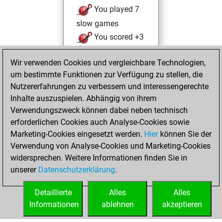
You played 7
slow games
You scored +3
=0 -4 in slow games
Wir verwenden Cookies und vergleichbare Technologien,
Donnerstag, März
um bestimmte Funktionen zur Verfügung zu stellen, die
31, 2022
Nutzererfahrungen zu verbessern und interessengerechte
Inhalte auszuspielen. Abhängig von ihrem
You created
Verwendungszweck können dabei neben technisch
your Studies account
erforderlichen Cookies auch Analyse-Cookies sowie
Studies
Marketing-Cookies eingesetzt werden.
Hier
können Sie der
Mittwoch,
Verwendung von Analyse-Cookies und Marketing-Cookies
März 30, 2022
widersprechen. Weitere Informationen finden Sie in
unserer
Datenschutzerklärung
.
You created
your Fritz account
Detaillierte
Alles
Alles
Fritz
Informationen
ablehnen
akzeptieren