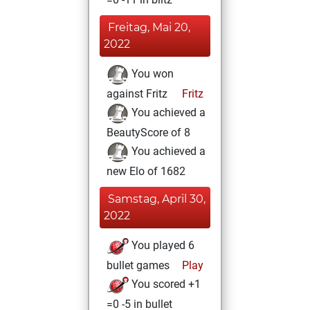
Freitag, Mai 20,
2022
You won
against Fritz
Fritz
You achieved a
BeautyScore of 8
You achieved a
new Elo of 1682
Samstag, April 30,
2022
You played 6
bullet games
Play
You scored +1
=0 -5 in bullet