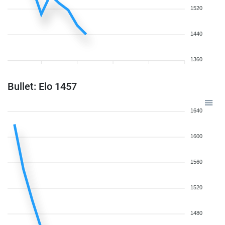
1520
1440
1360
Bullet: Elo 1457
1640
1600
1560
1520
1480