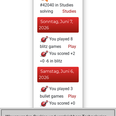
#42040 in Studies
solving
Studies
Sonntag, Juni 7,
2026
You played 8
blitz games
Play
You scored +2
=0 -6 in blitz
Samstag, Juni 6,
2026
You played 3
bullet games
Play
You scored +0
=0 -3 in bullet