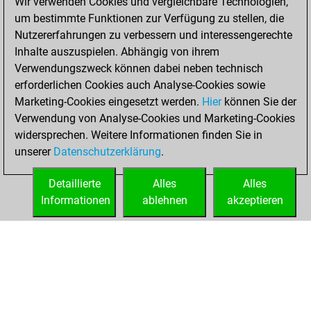
Wir verwenden Cookies und vergleichbare Technologien,
Donnerstag, Mai
um bestimmte Funktionen zur Verfügung zu stellen, die
14, 2026
Nutzererfahrungen zu verbessern und interessengerechte
Inhalte auszuspielen. Abhängig von ihrem
You created
Verwendungszweck können dabei neben technisch
your Studies account
erforderlichen Cookies auch Analyse-Cookies sowie
Studies
Marketing-Cookies eingesetzt werden.
Hier
können Sie der
Sonntag,
Verwendung von Analyse-Cookies und Marketing-Cookies
April 26, 2026
widersprechen. Weitere Informationen finden Sie in
unserer
Datenschutzerklärung
.
You created
your Fritz account
Detaillierte
Alles
Alles
Fritz
Informationen
ablehnen
akzeptieren