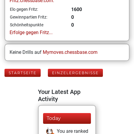
Fritz.chessbase.com:
1600
Elo gegen Fritz:
0
Gewinnpartien Fritz:
0
Schönheitspunkte
Erfolge gegen Fritz...
Keine Drills auf
Mymoves.chessbase.com
STARTSEITE
EINZELERGEBNISSE
Your Latest App
Activity
Today
You are ranked