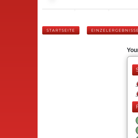
STARTSEITE
EINZELERGEBNISS
Your