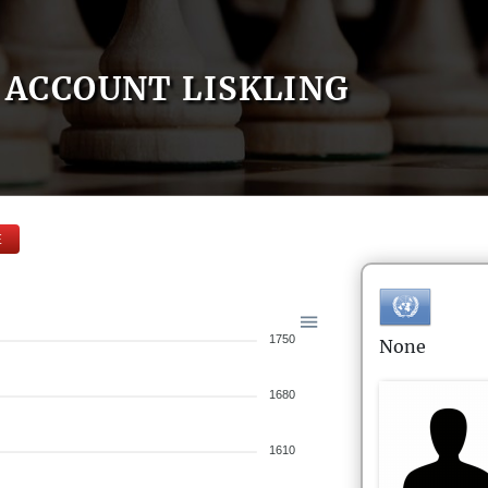
ACCOUNT LISKLING
E
1750
None
1680
1610