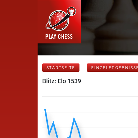
STARTSEITE
EINZELERGEBNISS
Blitz: Elo 1539