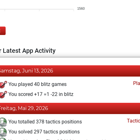
1560
E
 Latest App Activity
Samstag, Juni 13, 2026
Pl
You played 40 blitz games
You scored +17 =1 -22 in blitz
Freitag, Mai 29, 2026
Tacti
You totalled 378 tactics positions
You solved 297 tactics positions