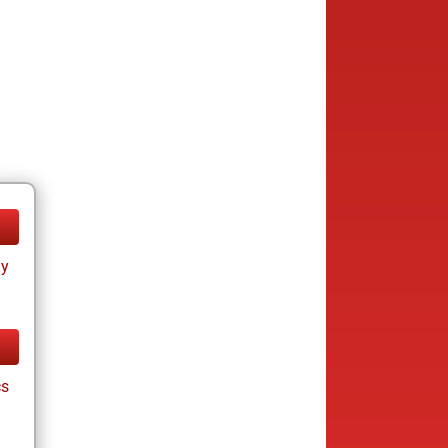
ay
cs