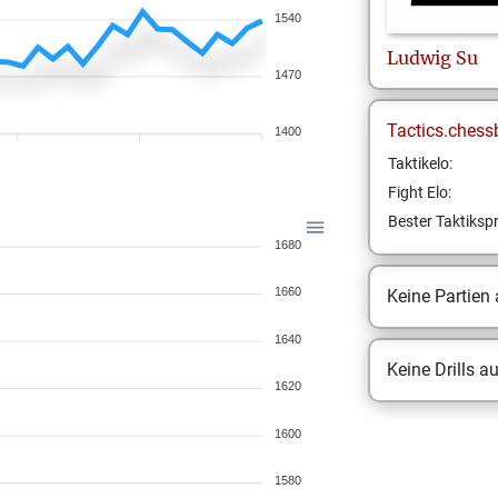
1540
Ludwig
Su
1470
Tactics.chess
1400
Taktikelo:
Fight Elo:
Bester Taktikspr
1680
1660
Keine Partien
1640
Keine Drills a
1620
1600
1580