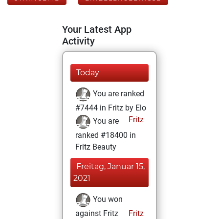
Your Latest App
Activity
Today
You are ranked
#7444 in Fritz by Elo
Fritz
You are
ranked #18400 in
Fritz Beauty
Freitag, Januar 15,
2021
You won
against Fritz
Fritz