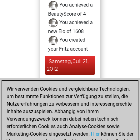
You achieved a
BeautyScore of 4
You achieved a
new Elo of 1608
You created
your Fritz account
Samstag, Juli 21,
2012
You played 17
Wir verwenden Cookies und vergleichbare Technologien,
blitz games
Play
um bestimmte Funktionen zur Verfügung zu stellen, die
You scored +13
Nutzererfahrungen zu verbessern und interessengerechte
=0 -4 in blitz
Inhalte auszuspielen. Abhängig von ihrem
Verwendungszweck können dabei neben technisch
Freitag, Juli 20,
erforderlichen Cookies auch Analyse-Cookies sowie
2012
Marketing-Cookies eingesetzt werden.
Hier
können Sie der