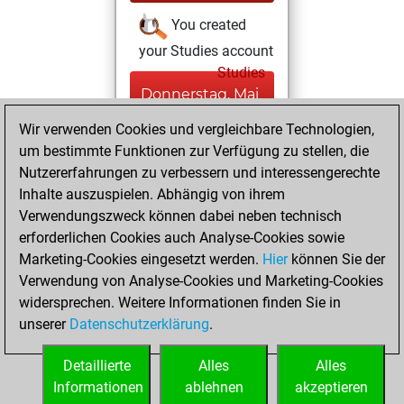
You created
your Studies account
Studies
Donnerstag, Mai
21, 2026
Wir verwenden Cookies und vergleichbare Technologien,
um bestimmte Funktionen zur Verfügung zu stellen, die
You played 13
Nutzererfahrungen zu verbessern und interessengerechte
slow games
Play
Inhalte auszuspielen. Abhängig von ihrem
You scored +6
Verwendungszweck können dabei neben technisch
=0 -7 in slow games
erforderlichen Cookies auch Analyse-Cookies sowie
Marketing-Cookies eingesetzt werden.
Hier
können Sie der
Sonntag, Juli 16,
Verwendung von Analyse-Cookies und Marketing-Cookies
2023
widersprechen. Weitere Informationen finden Sie in
unserer
Datenschutzerklärung
.
You created
your Fritz account
Detaillierte
Alles
Alles
Fritz
Informationen
ablehnen
akzeptieren