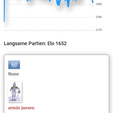
1350
1260
1170
Langsame Partien: Elo 1652
None
armin
jansen