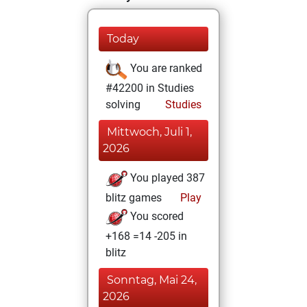
Today
You are ranked
#42200 in Studies
solving
Studies
Mittwoch, Juli 1,
2026
You played 387
blitz games
Play
You scored
+168 =14 -205 in
blitz
Sonntag, Mai 24,
2026