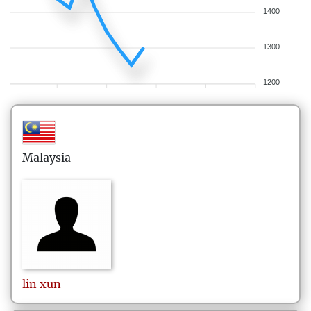
1400
1300
1200
Malaysia
lin
xun