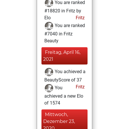
You are ranked
#18820 in Fritz by
Elo
Fritz
You are ranked
#7040 in Fritz
Beauty
Freitag, April 16,
2021
You achieved a
BeautyScore of 37
Fritz
You
achieved a new Elo
of 1574
Mittwoch,
Dezember 23,
2020