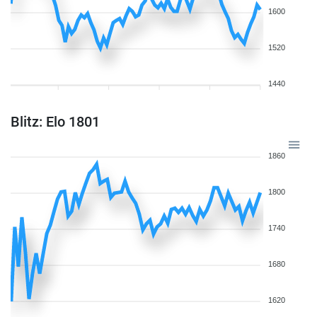
1600
1520
1440
Blitz: Elo 1801
1860
1800
1740
1680
1620