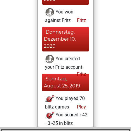
You won
against Fritz
Fritz
Donnerstag,
Dezember 10,
2020
You created
your Fritz account
Fritz
Sonntag,
August 25, 2019
You played 70
blitz games
Play
You scored +42
=3 -25 in blitz