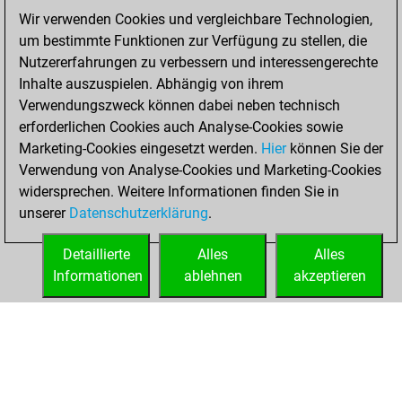
You played 78
Wir verwenden Cookies und vergleichbare Technologien,
bullet games
um bestimmte Funktionen zur Verfügung zu stellen, die
You scored +37
Nutzererfahrungen zu verbessern und interessengerechte
=3 -38 in bullet
Inhalte auszuspielen. Abhängig von ihrem
Verwendungszweck können dabei neben technisch
Freitag, August
erforderlichen Cookies auch Analyse-Cookies sowie
16, 2019
Marketing-Cookies eingesetzt werden.
Hier
können Sie der
Verwendung von Analyse-Cookies und Marketing-Cookies
You played 1
widersprechen. Weitere Informationen finden Sie in
slow games
Play
unserer
Datenschutzerklärung
.
You scored +1
=0 -0 in slow games
Detaillierte
Alles
Alles
Informationen
ablehnen
akzeptieren