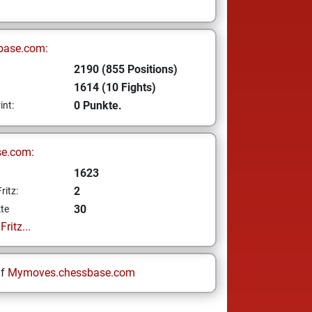
base.com:
2190 (855 Positions)
1614 (10 Fights)
0 Punkte.
int:
se.com:
1623
2
ritz:
30
te
ritz...
uf
Mymoves.chessbase.com