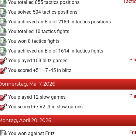
Tacti
You totalled 855 tactics positions
You solved 504 tactics positions
You achieved an Elo of 2189 in tactics positions
You totalled 10 tactics fights
You won 8 tactics fights
You achieved an Elo of 1614 in tactics fights
Pl
You played 103 blitz games
You scored +51 =7 -45 in blitz
Donnerstag, Mai 7, 2026
Pl
You played 12 slow games
You scored +7 =2 -3 in slow games
Montag, April 20, 2026
Fri
You won against Fritz