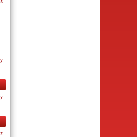
cs
ay
ay
tz