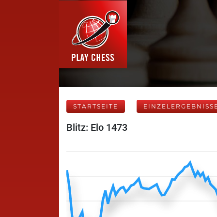
STARTSEITE
EINZELERGEBNISS
Blitz: Elo 1473