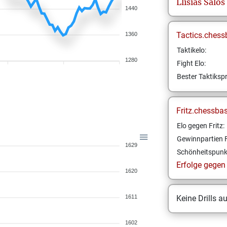
Llisias
Salos
1440
Tactics.chess
1360
Taktikelo:
1280
Fight Elo:
Bester Taktikspr
Fritz.chessba
Elo gegen Fritz:
Gewinnpartien F
1629
Schönheitspunk
Erfolge gegen F
1620
1611
Keine Drills a
1602