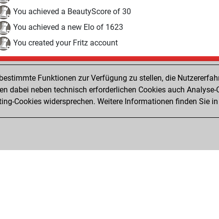
You achieved a BeautyScore of 30
You achieved a new Elo of 1623
You created your Fritz account
Montag, Dezember 14, 2020
estimmte Funktionen zur Verfügung zu stellen, die Nutzererfah
Pl
You played 1 bullet games
 dabei neben technisch erforderlichen Cookies auch Analyse-C
ng-Cookies widersprechen. Weitere Informationen finden Sie in
You scored +0 =0 -1 in bullet