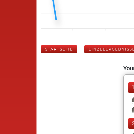
STARTSEITE
EINZELERGEBNISS
Your